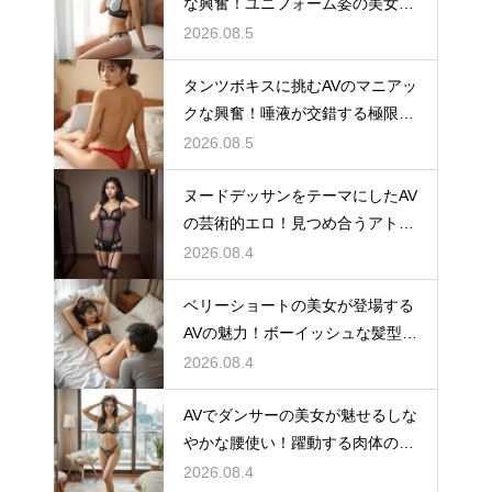
な興奮！ユニフォーム姿の美女と
汗の絡み
2026.08.5
タンツボキスに挑むAVのマニアッ
クな興奮！唾液が交錯する極限の
フェチ
2026.08.5
ヌードデッサンをテーマにしたAV
の芸術的エロ！見つめ合うアトリ
エの恋
2026.08.4
ベリーショートの美女が登場する
AVの魅力！ボーイッシュな髪型と
色気の罠
2026.08.4
AVでダンサーの美女が魅せるしな
やかな腰使い！躍動する肉体の官
能美
2026.08.4