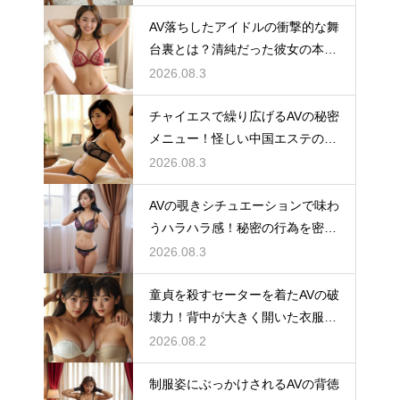
AV落ちしたアイドルの衝撃的な舞
台裏とは？清純だった彼女の本気
の濡れ場
2026.08.3
チャイエスで繰り広げるAVの秘密
メニュー！怪しい中国エステのサ
ービス
2026.08.3
AVの覗きシチュエーションで味わ
うハラハラ感！秘密の行為を密か
に目撃
2026.08.3
童貞を殺すセーターを着たAVの破
壊力！背中が大きく開いた衣服の
誘惑
2026.08.2
制服姿にぶっかけされるAVの背徳