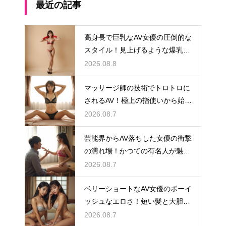
最近の記事
高身長で巨乳なAV女優の圧倒的な
スタイル！見上げるような爆乳ボ
ディ
2026.08.8
マッサージ師の技術でトロトロに
されるAV！極上の指使いから始ま
る官能
2026.08.7
芸能界からAV落ちした女優の衝撃
の濡れ場！かつての有名人が魅せ
る本気の性
2026.08.7
ベリーショートなAV女優のボーイ
ッシュなエロさ！短い髪と大胆な
行為
2026.08.7