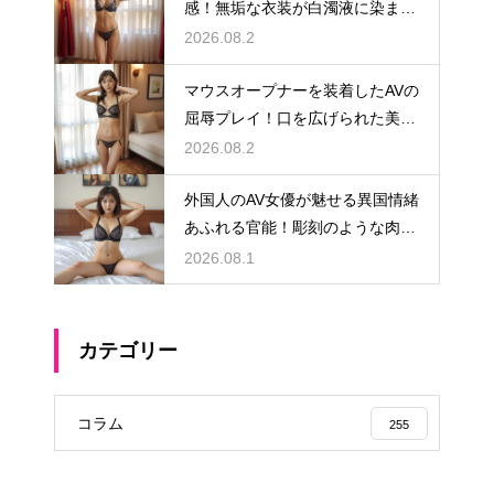
感！無垢な衣装が白濁液に染まる
瞬間
2026.08.2
マウスオープナーを装着したAVの
屈辱プレイ！口を広げられた美女
の悶絶
2026.08.2
外国人のAV女優が魅せる異国情緒
あふれる官能！彫刻のような肉体
に溺れる
2026.08.1
カテゴリー
コラム
255